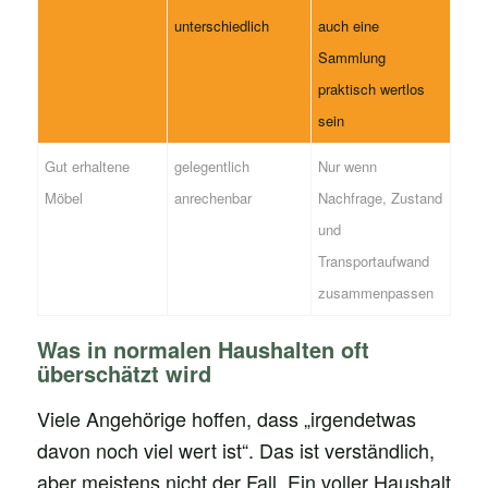
unterschiedlich
auch eine
Sammlung
praktisch wertlos
sein
Gut erhaltene
gelegentlich
Nur wenn
Möbel
anrechenbar
Nachfrage, Zustand
und
Transportaufwand
zusammenpassen
Was in normalen Haushalten oft
überschätzt wird
Viele Angehörige hoffen, dass „irgendetwas
davon noch viel wert ist“. Das ist verständlich,
aber meistens nicht der Fall. Ein voller Haushalt