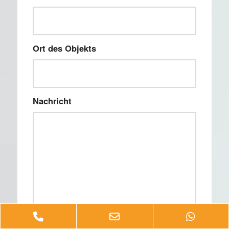
Ort des Objekts
Nachricht
Phone
Email
Whats