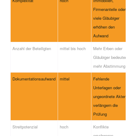
Komplexität
hoch
Immobilien,
Firmenanteile oder
viele Gläubiger
erhöhen den
Aufwand
Anzahl der Beteiligten
mittel bis hoch
Mehr Erben oder
Gläubiger bedeuten
mehr Abstimmung
Dokumentationsaufwand
mittel
Fehlende
Unterlagen oder
ungeordnete Akten
verlängern die
Prüfung
Streitpotenzial
hoch
Konflikte
erschweren