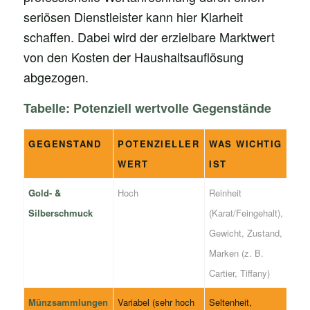
seriösen Dienstleister kann hier Klarheit
schaffen. Dabei wird der erzielbare Marktwert
von den Kosten der Haushaltsauflösung
abgezogen.
Tabelle: Potenziell wertvolle Gegenstände
GEGENSTAND
POTENZIELLER
WAS WICHTIG
WERT
IST
Gold- &
Hoch
Reinheit
Silberschmuck
(Karat/Feingehalt),
Gewicht, Zustand,
Marken (z. B.
Cartier, Tiffany)
Münzsammlungen
Variabel (sehr hoch
Seltenheit,