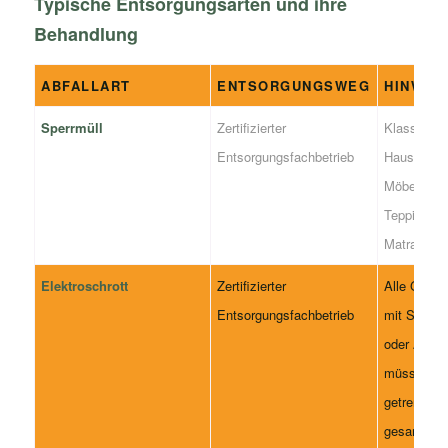
Typische Entsorgungsarten und ihre
Behandlung
ABFALLART
ENTSORGUNGSWEG
HINWEI
Sperrmüll
Zertifizierter
Klassische
Entsorgungsfachbetrieb
Hausrat wi
Möbel,
Teppiche,
Matratzen.
Elektroschrott
Zertifizierter
Alle Gerät
Entsorgungsfachbetrieb
mit Stecke
oder Akku
müssen
getrennt
gesammel