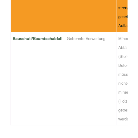
strengen
gesetzlich
Auflagen.
Bauschutt/Baumischabfall
Getrennte Verwertung
Mineralisc
Abfälle
(Steine,
Beton)
müssen vo
nicht-
mineralisc
(Holz, Plas
getrennt
werden.