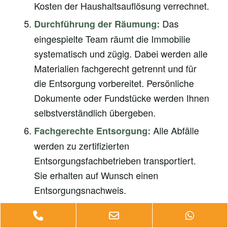
Kosten der Haushaltsauflösung verrechnet.
Das
Durchführung der Räumung:
eingespielte Team räumt die Immobilie
systematisch und zügig. Dabei werden alle
Materialien fachgerecht getrennt und für
die Entsorgung vorbereitet. Persönliche
Dokumente oder Fundstücke werden Ihnen
selbstverständlich übergeben.
Alle Abfälle
Fachgerechte Entsorgung:
werden zu zertifizierten
Entsorgungsfachbetrieben transportiert.
Sie erhalten auf Wunsch einen
Entsorgungsnachweis.
Nach Abschluss
Besenreine Übergabe:
Phone
Email
Whats
der Arbeiten wird das Objekt sauber und