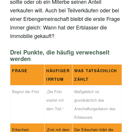
sollte oder ob ein Miterbe seinen Anteil
verkaufen will. Auch bei Teilverkäufen oder bei
einer Erbengemeinschaft bleibt die erste Frage
immer gleich: Wann hat der Erblasser die
Immobilie gekauft?
Drei Punkte, die häufig verwechselt
werden
FRAGE
HÄUFIGER
WAS TATSÄCHLICH
IRRTUM
ZÄHLT
Beginn der Frist
„Die Frist
Maßgeblich ist
startet mit
grundsätzlich das
dem Tod.“
Anschaffungsdatum des
Erblassers
Erbschein
„Erst mit dem
Der Erbschein klärt die