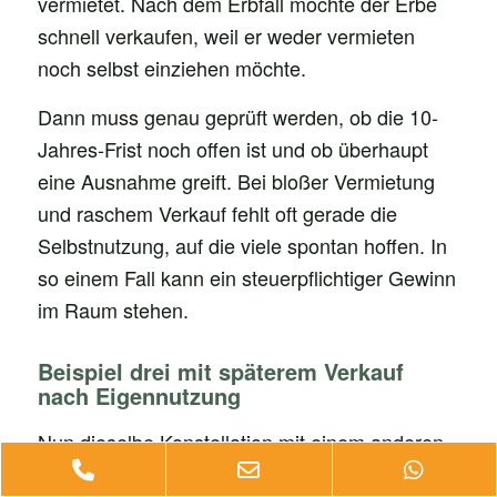
vermietet. Nach dem Erbfall möchte der Erbe
schnell verkaufen, weil er weder vermieten
noch selbst einziehen möchte.
Dann muss genau geprüft werden, ob die 10-
Jahres-Frist noch offen ist und ob überhaupt
eine Ausnahme greift. Bei bloßer Vermietung
und raschem Verkauf fehlt oft gerade die
Selbstnutzung, auf die viele spontan hoffen. In
so einem Fall kann ein steuerpflichtiger Gewinn
im Raum stehen.
Beispiel drei mit späterem Verkauf
nach Eigennutzung
Nun dieselbe Konstellation mit einem anderen
Phone
Email
Whats
Verlauf. Der Erbe zieht nach dem Erbfall selbst