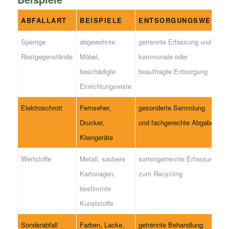
ABFALLART
BEISPIELE
ENTSORGUNGSWEG
Sperrige
abgewohnte
getrennte Erfassung und
Restgegenstände
Möbel,
kommunale oder
beschädigte
beauftragte Entsorgung
Einrichtungsreste
Elektroschrott
Fernseher,
gesonderte Sammlung
Drucker,
und fachgerechte Abgabe
Kleingeräte
Wertstoffe
Metall, saubere
sortengetrennte Erfassung
Kartonagen,
zum Recycling
bestimmte
Kunststoffe
Sonderabfall
Farben, Lacke,
getrennte Behandlung