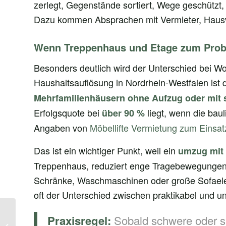
zerlegt, Gegenstände sortiert, Wege geschützt,
Dazu kommen Absprachen mit Vermieter, Haus
Wenn Treppenhaus und Etage zum Pro
Besonders deutlich wird der Unterschied bei Wo
Haushaltsauflösung in Nordrhein-Westfalen ist d
Mehrfamilienhäusern ohne Aufzug oder mit s
Erfolgsquote bei
liegt, wenn die bau
über 90 %
Angaben von
Möbellifte Vermietung zum Einsat
Das ist ein wichtiger Punkt, weil ein
umzug mit l
Treppenhaus, reduziert enge Tragebewegungen 
Schränke, Waschmaschinen oder große Sofaelem
oft der Unterschied zwischen praktikabel und un
Messi Wohnung
Sobald schwere oder s
Praxisregel:
Ungeziefer: Soforthilfe